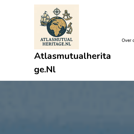
Ga
naar
de
inhoud
Over 
Atlasmutualherita
Ge.nl