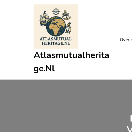
Ga
naar
de
inhoud
Over 
Atlasmutualherita
Ge.nl