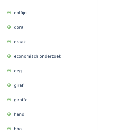
dolfijn
dora
draak
economisch onderzoek
eeg
giraf
giraffe
hand
hbo