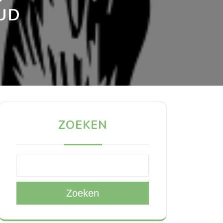
UD
ZOEKEN
Zoeken