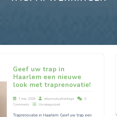
Geef uw trap in
Haarlem een nieuwe
look met traprenovatie!
7 mei, 2026
atlasmutualheritage
0
Comments
Uncategorized
Traprenovatie in Haarlem: Geef uw trap een