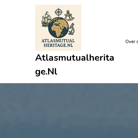
Ga
naar
de
inhoud
Over 
Atlasmutualherita
Ge.nl