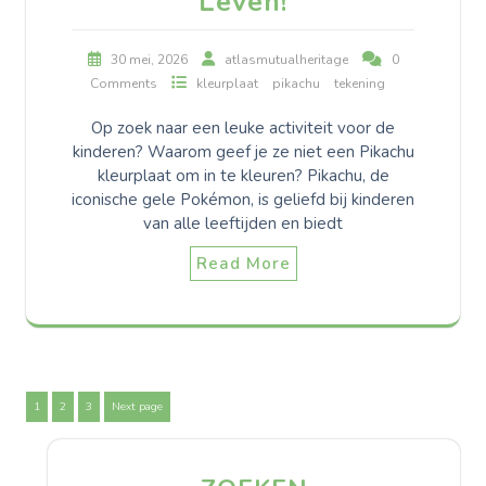
Leven!
30 mei, 2026
atlasmutualheritage
0
Comments
kleurplaat
pikachu
tekening
Op zoek naar een leuke activiteit voor de
kinderen? Waarom geef je ze niet een Pikachu
kleurplaat om in te kleuren? Pikachu, de
iconische gele Pokémon, is geliefd bij kinderen
van alle leeftijden en biedt
Read More
Berichten
Page
Page
Page
1
2
3
Next page
paginering