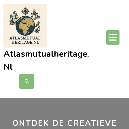
Ga
naar
de
inhoud
O
kn
Atlasmutualheritage.
Nl
ONTDEK DE CREATIEVE