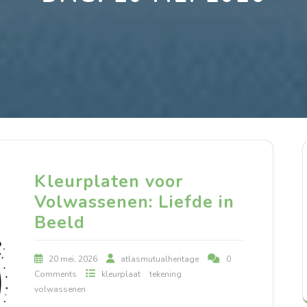
Kleurplaten voor
Volwassenen: Liefde in
Beeld
20 mei, 2026
atlasmutualheritage
0
Comments
kleurplaat
tekening
volwassenen