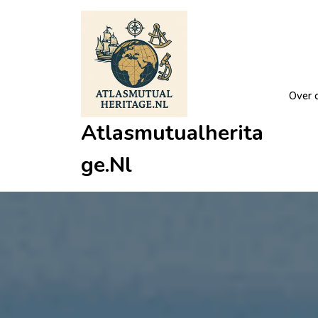
Ga
naar
de
inhoud
Over 
Atlasmutualherita
Ge.nl