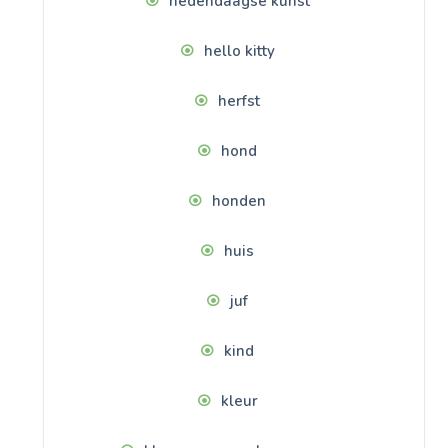
hedendaagse kunst
hello kitty
herfst
hond
honden
huis
juf
kind
kleur