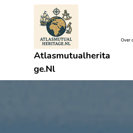
Ga
naar
de
inhoud
Over 
Atlasmutualherita
Ge.nl