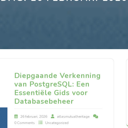
Diepgaande Verkenning
van PostgreSQL: Een
Essentiële Gids voor
Databasebeheer
26 februari, 2026
atlasmutualheritage
0 Comments
Uncategorized