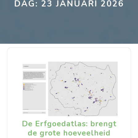
DAG:
23 JANUARI 2026
De Erfgoedatlas: brengt
de grote hoeveelheid