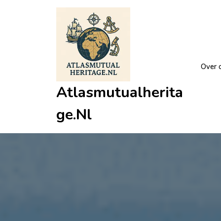
Ga
naar
de
inhoud
Over 
Atlasmutualherita
Ge.nl