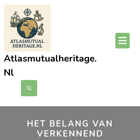
Ga
naar
de
inhoud
O
kn
Atlasmutualheritage.
Nl
HET BELANG VAN
VERKENNEND