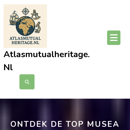
Ga
naar
de
inhoud
O
kn
Atlasmutualheritage.
Nl
ONTDEK DE TOP MUSEA