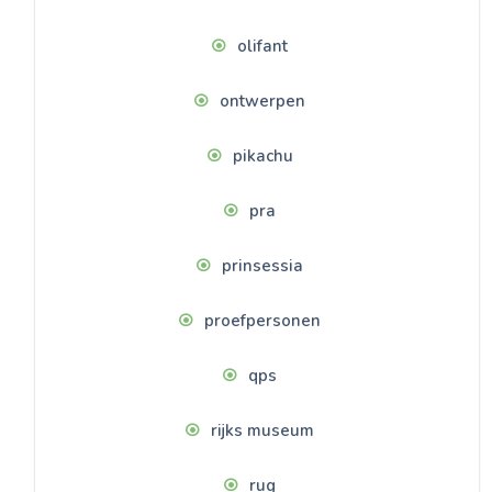
olifant
ontwerpen
pikachu
pra
prinsessia
proefpersonen
qps
rijks museum
rug