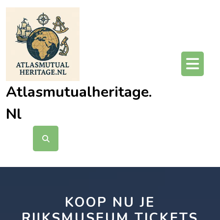
Ga
naar
de
inhoud
O
kn
Atlasmutualheritage.
Nl
KOOP NU JE
RIJKSMUSEUM TICKETS