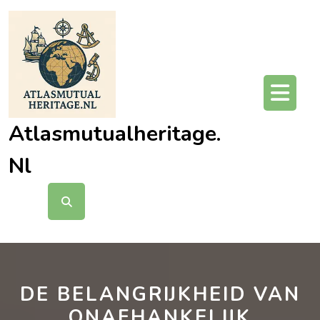
Ga
naar
de
inhoud
O
kn
Atlasmutualheritage.
Nl
DE BELANGRIJKHEID VAN
ONAFHANKELIJK