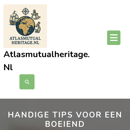
Ga
naar
de
inhoud
O
kn
Atlasmutualheritage.
Nl
HANDIGE TIPS VOOR EEN
BOEIEND