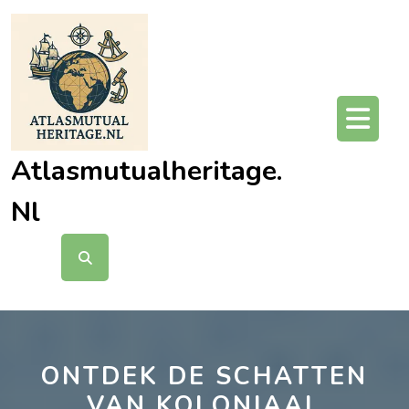
Ga
naar
de
inhoud
O
kn
Atlasmutualheritage.
Nl
ONTDEK DE SCHATTEN
VAN KOLONIAAL