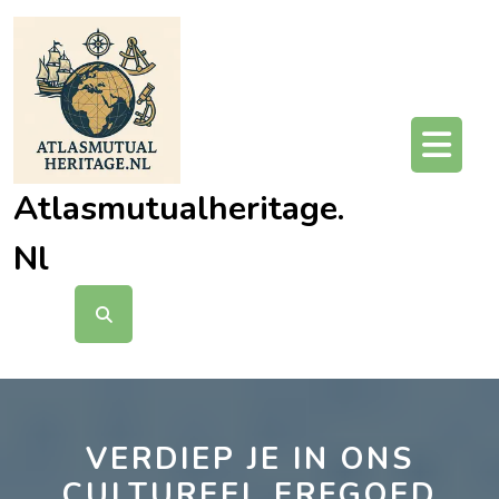
Ga
naar
de
inhoud
O
kn
Atlasmutualheritage.
Nl
VERDIEP JE IN ONS
CULTUREEL ERFGOED