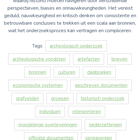
waarbij historici moeten navigeren door verschillende
perspectieven, biases en onnauwkeurigheden. Het vereist
geduld, nauwkeurigheid en kritisch denken om consistente en
betrouwbare conclusies te trekken uit een scala aan bronnen,
wat het onderzoeksproces kan vertragen en compliceren.
Tags:
archeologisch onderzoek
archeologische vondsten
artefacten
brieven
bronnen
culturen
dagboeken
economische systemen
geschreven documenten
grafvelden
groepen
historisch onderzoek
individuen
interpreteren
mondelinge overleveringen
nederzettingen
officiële documenten
opgravingen