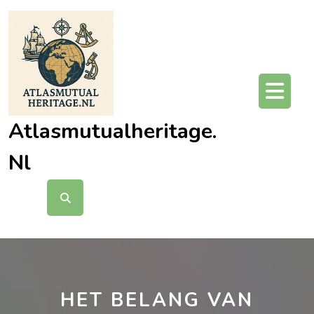
Ga
naar
de
inhoud
O
kn
Atlasmutualheritage.
Nl
HET BELANG VAN