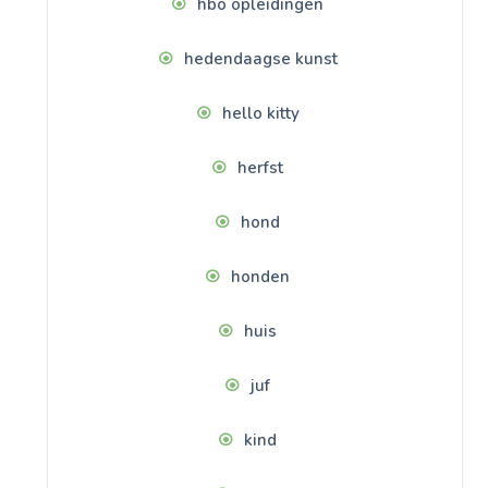
hbo opleidingen
hedendaagse kunst
hello kitty
herfst
hond
honden
huis
juf
kind