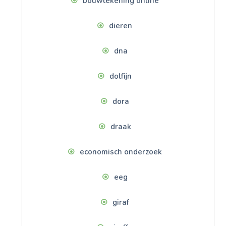
bouwtekening online
dieren
dna
dolfijn
dora
draak
economisch onderzoek
eeg
giraf