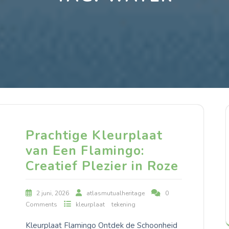
Prachtige Kleurplaat
van Een Flamingo:
Creatief Plezier in Roze
2 juni, 2026
atlasmutualheritage
0
Comments
kleurplaat
tekening
Kleurplaat Flamingo Ontdek de Schoonheid