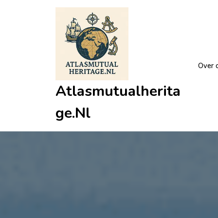
Ga
naar
de
inhoud
Over 
Atlasmutualherita
Ge.nl