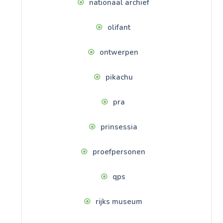
nationaal archief
olifant
ontwerpen
pikachu
pra
prinsessia
proefpersonen
qps
rijks museum