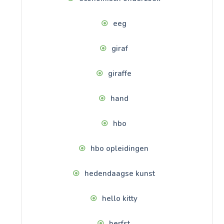
eeg
giraf
giraffe
hand
hbo
hbo opleidingen
hedendaagse kunst
hello kitty
herfst