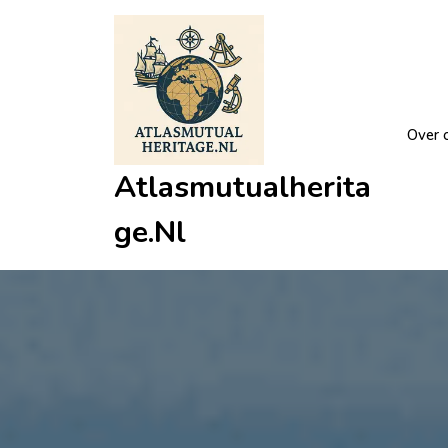
Ga
naar
de
inhoud
Over 
Atlasmutualherita
Ge.nl