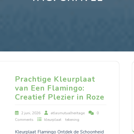
Prachtige Kleurplaat
van Een Flamingo:
Creatief Plezier in Roze
2 juni, 2026
atlasmutualheritage
0
Comments
kleurplaat
tekening
Kleurplaat Flamingo Ontdek de Schoonheid