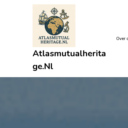
Ga
naar
de
inhoud
Over 
Atlasmutualherita
Ge.nl