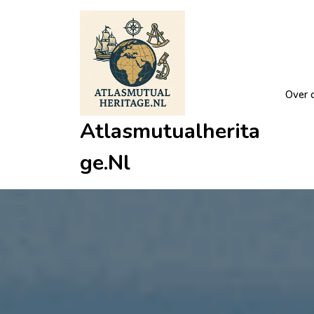
Ga
naar
de
inhoud
Over 
Atlasmutualherita
Ge.nl