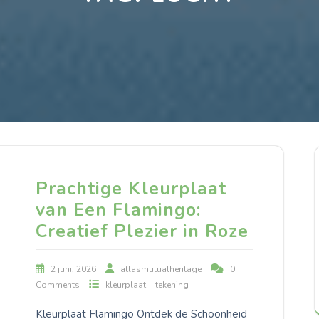
Prachtige Kleurplaat
van Een Flamingo:
Creatief Plezier in Roze
2 juni, 2026
atlasmutualheritage
0
Comments
kleurplaat
tekening
Kleurplaat Flamingo Ontdek de Schoonheid