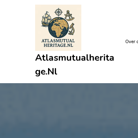
Ga
naar
de
inhoud
Over 
Atlasmutualherita
Ge.nl