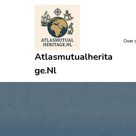
Ga
naar
de
inhoud
Over 
Atlasmutualherita
Ge.nl