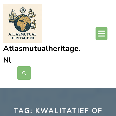
Ga
naar
de
inhoud
O
kn
Atlasmutualheritage.
Nl
TAG:
KWALITATIEF OF