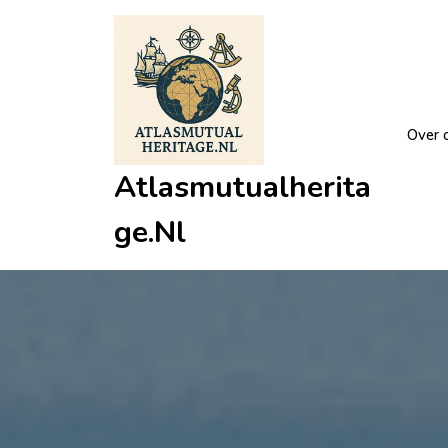
Ga
naar
de
inhoud
Over 
Atlasmutualherita
Ge.nl