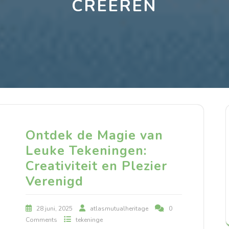
CREËREN
Ontdek de Magie van
Leuke Tekeningen:
Creativiteit en Plezier
Verenigd
28 juni, 2025
atlasmutualheritage
0
Comments
tekeninge