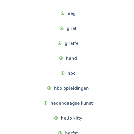
eeg
giraf
giraffe
hand
hbo
hbo opleidingen
hedendaagse kunst
hello kitty
herfst