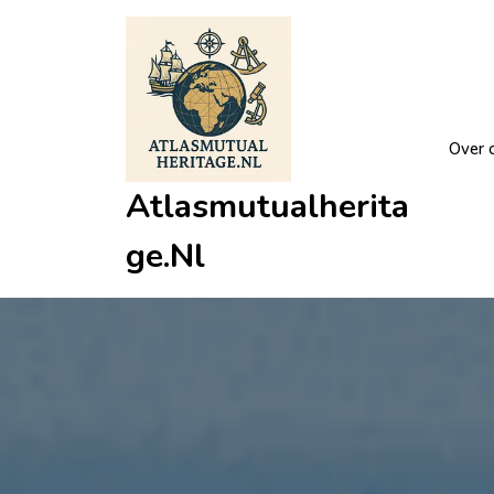
Ga
naar
de
inhoud
Over 
Atlasmutualherita
Ge.nl