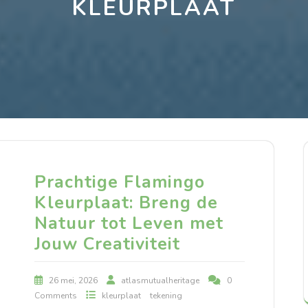
KLEURPLAAT
Prachtige Flamingo
Kleurplaat: Breng de
Natuur tot Leven met
Jouw Creativiteit
26 mei, 2026
atlasmutualheritage
0
Comments
kleurplaat
tekening