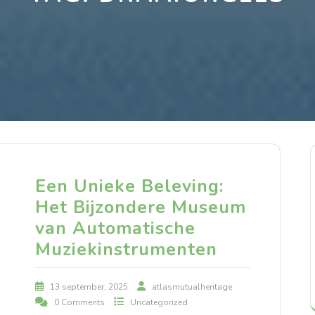
Een Unieke Beleving:
Het Bijzondere Museum
van Automatische
Muziekinstrumenten
13 september, 2025
atlasmutualheritage
0 Comments
Uncategorized