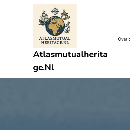
Ga
naar
de
inhoud
Over 
Atlasmutualherita
Ge.nl