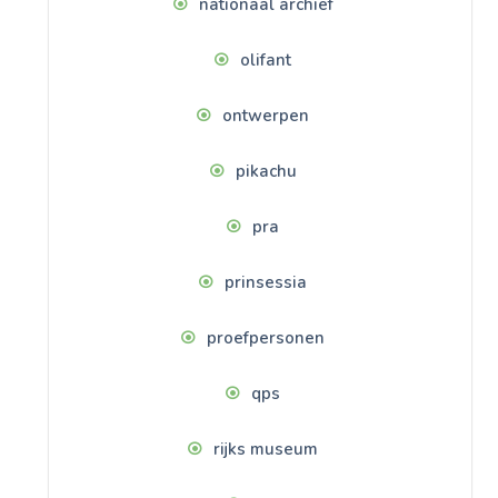
nationaal archief
olifant
ontwerpen
pikachu
pra
prinsessia
proefpersonen
qps
rijks museum