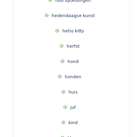
hbo opleidingen
hedendaagse kunst
hello kitty
herfst
hond
honden
huis
juf
kind