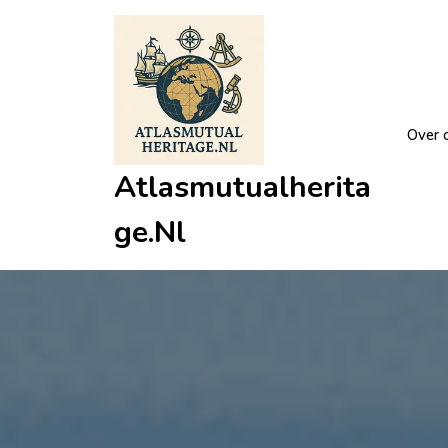
Ga
naar
de
inhoud
Over 
Atlasmutualherita
Ge.nl