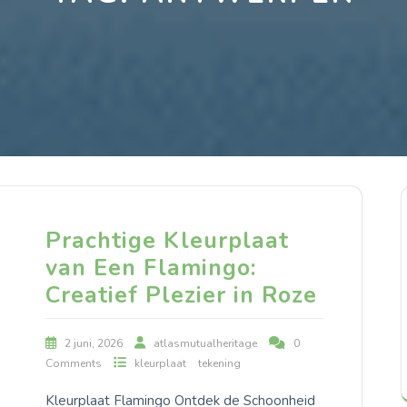
Prachtige Kleurplaat
van Een Flamingo:
Creatief Plezier in Roze
2 juni, 2026
atlasmutualheritage
0
Comments
kleurplaat
tekening
Kleurplaat Flamingo Ontdek de Schoonheid