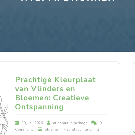
Prachtige Kleurplaat
van Vlinders en
Bloemen: Creatieve
Ontspanning
30 juni, 2026
atlasmutualheritage
0
Comments
bloemen
kleurplaat
tekening