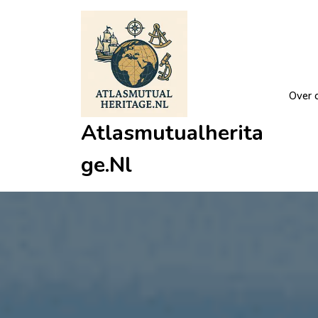
Ga
naar
de
inhoud
Over 
Atlasmutualherita
Ge.nl