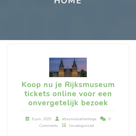
HOME
Koop nu je Rijksmuseum
tickets online voor een
onvergetelijk bezoek
6 juni, 2025
atlasmutualheritage
0
Comments
Uncategorized