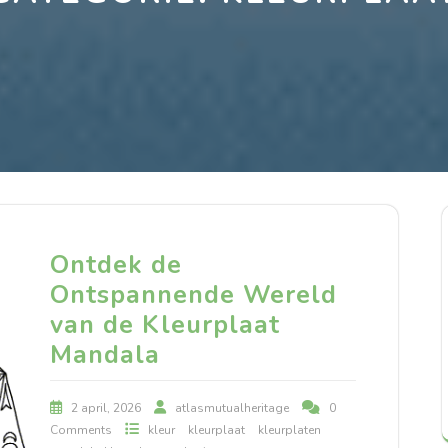
Ontdek de
Ontspannende Wereld
van de Kleurplaat
Mandala
2 april, 2026
atlasmutualheritage
0
Comments
kleur
kleurplaat
kleurplaten