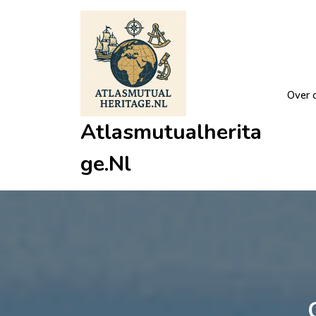
Ga
naar
de
inhoud
Over 
Atlasmutualherita
Ge.nl