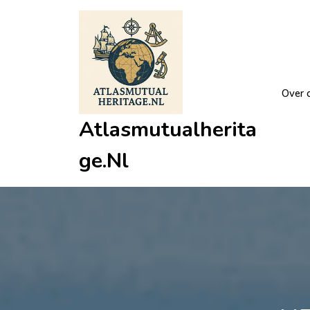
Ga
naar
de
inhoud
Over 
Atlasmutualherita
Ge.nl