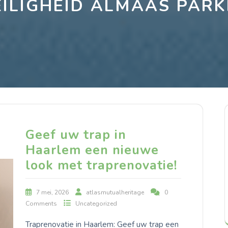
EILIGHEID ALMAAS PARK
Geef uw trap in
Haarlem een nieuwe
look met traprenovatie!
7 mei, 2026
atlasmutualheritage
0
Comments
Uncategorized
Traprenovatie in Haarlem: Geef uw trap een